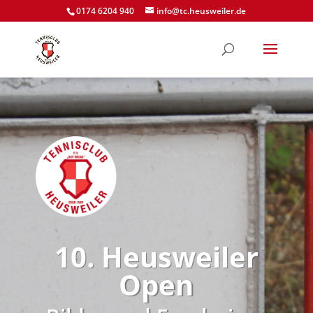
0174 6204 940
info@tc.heusweiler.de
10. Heusweiler
Open