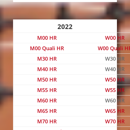
2022
M00 HR
W00 HR
M00 Quali HR
W00 Quali H
M30 HR
W30 HR
M40 HR
W40 HR
M50 HR
W50 HR
M55 HR
W55 HR
M60 HR
W60 HR
M65 HR
W65 HR
M70 HR
W70 HR