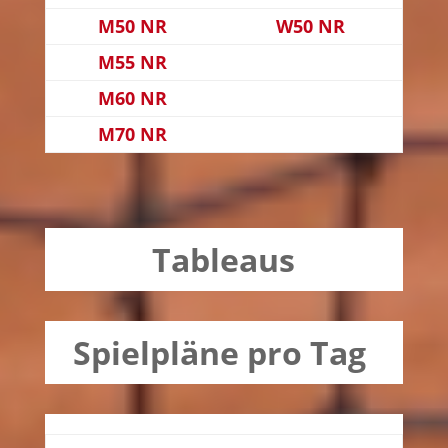
M50 NR
W50 NR
M55 NR
M60 NR
M70 NR
Tableaus
Spielpläne pro Tag