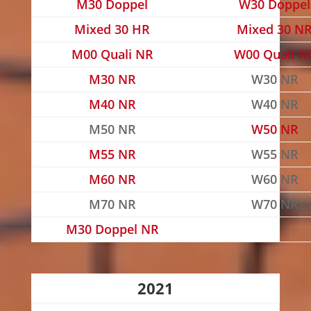
M30 Doppel
W30 Doppel
Mixed 30 HR
Mixed 30 N
M00 Quali NR
W00 Quali N
M30 NR
W30 NR
M40 NR
W40 NR
M50 NR
W50 NR
M55 NR
W55 NR
M60 NR
W60 NR
M70 NR
W70 NR
M30 Doppel NR
2021