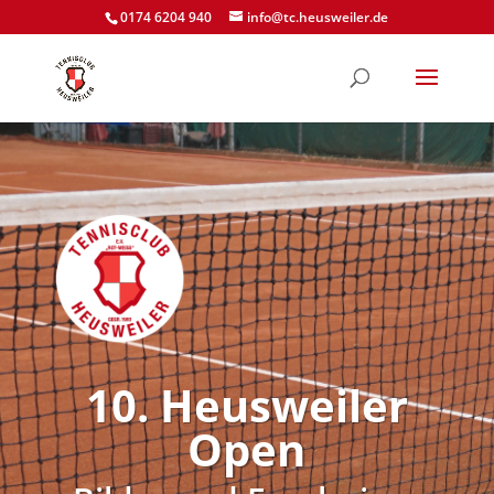
0174 6204 940
info@tc.heusweiler.de
10. Heusweiler
Open